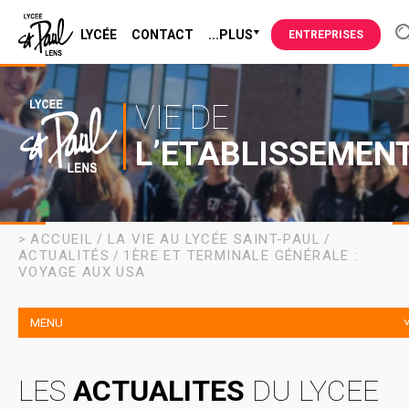
LYCÉE
CONTACT
...PLUS
ENTREPRISES
VIE DE
L’ETABLISSEMEN
ACCUEIL
LA VIE AU LYCÉE SAINT-PAUL
ACTUALITÉS
1ÈRE ET TERMINALE GÉNÉRALE :
VOYAGE AUX USA
MENU
LES
ACTUALITES
DU LYCEE