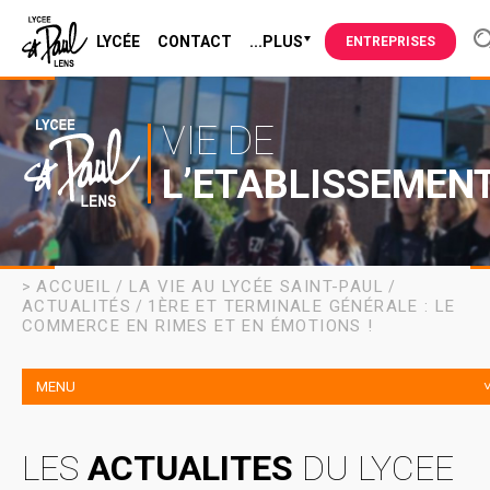
LYCÉE
CONTACT
...PLUS
ENTREPRISES
VIE DE
L’ETABLISSEMEN
ACCUEIL
LA VIE AU LYCÉE SAINT-PAUL
ACTUALITÉS
1ÈRE ET TERMINALE GÉNÉRALE : LE
COMMERCE EN RIMES ET EN ÉMOTIONS !
MENU
LES
ACTUALITES
DU LYCEE