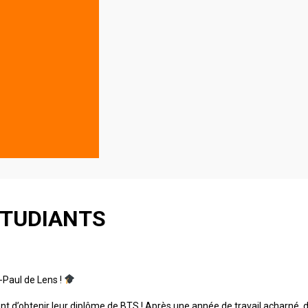
ETUDIANTS
-Paul de Lens !
t d’obtenir leur diplôme de BTS ! Après une année de travail acharné, 