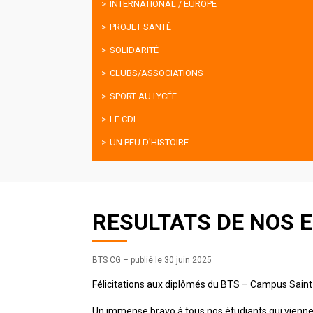
INTERNATIONAL / EUROPE
PROJET SANTÉ
SOLIDARITÉ
CLUBS/ASSOCIATIONS
SPORT AU LYCÉE
LE CDI
UN PEU D’HISTOIRE
RESULTATS DE NOS 
BTS CG
–
publié le 30 juin 2025
Félicitations aux diplômés du BTS – Campus Saint
Un immense bravo à tous nos étudiants qui viennen