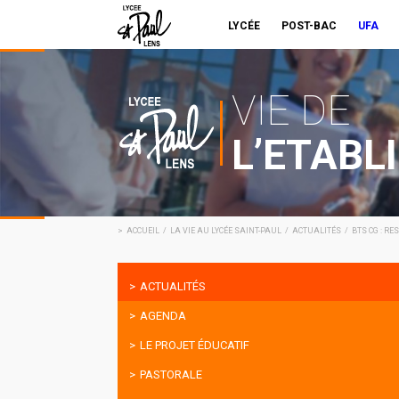
LYCÉE
POST-BAC
UFA
VIE DE
L’ETABL
ACCUEIL
LA VIE AU LYCÉE SAINT-PAUL
ACTUALITÉS
BTS CG : R
ACTUALITÉS
AGENDA
LE PROJET ÉDUCATIF
PASTORALE